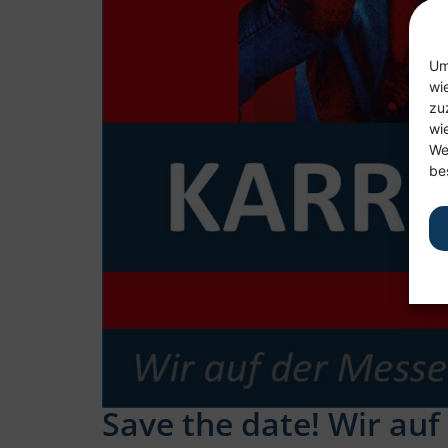
Um
wi
zu
wi
We
be
Save the date! Wir au