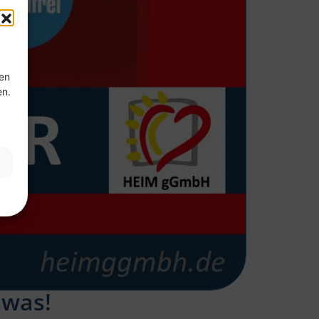
ten
en.
 was!