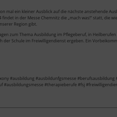
schon mal ein kleiner Ausblick auf die nächste anstehende A
ndet in der Messe Chemnitz die „mach was!“ statt, die wied
nserer Region gibt.
Fragen zum Thema Ausbildung im Pflegeberuf, in Heilberufen
h der Schule im Freiwilligendienst ergeben. Ein Vorbeikomme
ony #ausbildung #ausbildunfgsmesse #berufsausbildung 
uf #ausbildungsmesse #therapieberufe #fsj #freiwilligendie