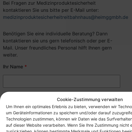
Bei Fragen zur Medizinproduktesicherheit
kontaktieren Sie uns bitte per E-Mail unter:
medizinproduktesicherheitreitbahnhaus@heimggmbh.de
Benötigen Sie eine individuelle Beratung? Dann
kontaktieren sie uns gern telefonisch oder per E-
Mail. Unser freundliches Personal hilft Ihnen gern
weiter.
Ihr Name
Ihre E-Mail Adresse
Cookie-Zustimmung verwalten
Um Ihnen ein optimales Erlebnis zu bieten, verwenden wir Techno
um Geräteinformationen zu speichern und/oder darauf zuzugreif
Technologien zustimmen, können wir Daten wie das Surfverhalten
auf dieser Website verarbeiten. Wenn Sie Ihre Zustimmung nicht e
Nachricht
zurückziehen, können bestimmte Merkmale und Funktionen beein