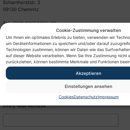
Scharnhorststr. 2
09130 Chemnitz
Tel:
0371 83652255-40
Fax:
0371 4664-466
Cookie-Zustimmung verwalten
Um Ihnen ein optimales Erlebnis zu bieten, verwenden wir Techno
um Geräteinformationen zu speichern und/oder darauf zuzugreif
Benötigen Sie eine individuelle Beratung? Dann
Technologien zustimmen, können wir Daten wie das Surfverhalten
kontaktieren sie uns gern telefonisch oder per E-
auf dieser Website verarbeiten. Wenn Sie Ihre Zustimmung nicht e
Mail. Unser freundliches Personal hilft Ihnen gern
zurückziehen, können bestimmte Merkmale und Funktionen beein
weiter.
Akzeptieren
Ihr Name
Einstellungen ansehen
Cookies
Datenschutz
Impressum
Ihre E-Mail Adresse