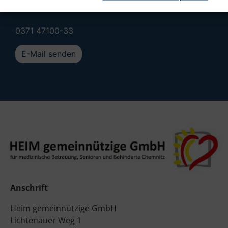
Personal u. Organisation
0371 47100-33
E-Mail senden
Anschrift
Heim gemeinnützige GmbH
Lichtenauer Weg 1