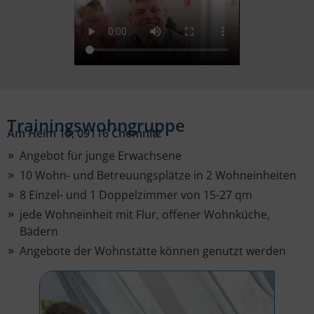
Trainingswohngruppe
Am Heim 15, 09116 Chemnitz
Angebot für junge Erwachsene
10 Wohn- und Betreuungsplätze in 2 Wohneinheiten
8 Einzel- und 1 Doppelzimmer von 15-27 qm
jede Wohneinheit mit Flur, offener Wohnküche,
Bädern
Angebote der Wohnstätte können genutzt werden