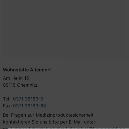
Wohnstätte Altendorf
Am Heim 15
09116 Chemnitz
Tel:
0371 38183-0
Fax:
0371 38183-68
Bei Fragen zur Medizinproduktesicherheit
kontaktieren Sie uns bitte per E-Mail unter:
medizinproduktesicherheitsphaltendorf@heimggmbh.de