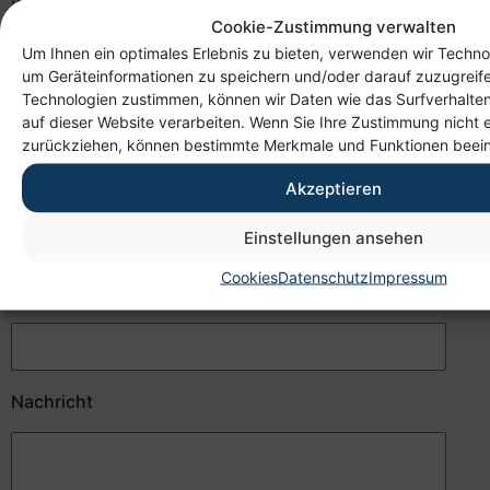
Cookie-Zustimmung verwalten
Um Ihnen ein optimales Erlebnis zu bieten, verwenden wir Techno
Benötigen Sie eine individuelle Beratung? Dann
um Geräteinformationen zu speichern und/oder darauf zuzugreif
kontaktieren sie uns gern telefonisch oder per E-
Technologien zustimmen, können wir Daten wie das Surfverhalten
Mail. Unser freundliches Personal hilft Ihnen gern
auf dieser Website verarbeiten. Wenn Sie Ihre Zustimmung nicht e
weiter.
zurückziehen, können bestimmte Merkmale und Funktionen beein
Ihr Name
Akzeptieren
Einstellungen ansehen
Cookies
Datenschutz
Impressum
Ihre E-Mail Adresse
Nachricht