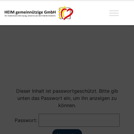
Dieser Inhalt ist passwortgeschützt. Bitte gib
unten das Passwort ein, um ihn anzeigen zu
können.
Passwort: