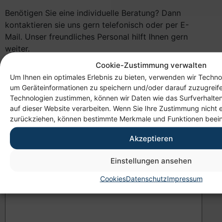
Benötigen Sie eine individuelle Beratung? Dann
kontaktieren sie uns gern telefonisch oder per E-
Mail. Unser freundliches Personal hilft Ihnen gern
weiter.
Cookie-Zustimmung verwalten
Ihr Name
Um Ihnen ein optimales Erlebnis zu bieten, verwenden wir Techno
um Geräteinformationen zu speichern und/oder darauf zuzugreif
Technologien zustimmen, können wir Daten wie das Surfverhalten
auf dieser Website verarbeiten. Wenn Sie Ihre Zustimmung nicht e
Ihre E-Mail Adresse
zurückziehen, können bestimmte Merkmale und Funktionen beein
Akzeptieren
Einstellungen ansehen
Nachricht
Cookies
Datenschutz
Impressum