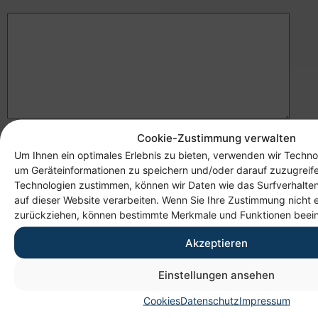
Cookie-Zustimmung verwalten
Ich habe die
Datenschutzerklärung
gelesen und
Um Ihnen ein optimales Erlebnis zu bieten, verwenden wir Techno
bin damit einverstanden.
um Geräteinformationen zu speichern und/oder darauf zuzugreif
Technologien zustimmen, können wir Daten wie das Surfverhalten
auf dieser Website verarbeiten. Wenn Sie Ihre Zustimmung nicht e
zurückziehen, können bestimmte Merkmale und Funktionen beein
Akzeptieren
Einstellungen ansehen
Wir sind für Sie da! Telefonnummer:
Cookies
Datenschutz
Impressum
0371 90964-0