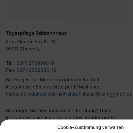
Tagespflege Reitbahnhaus
Fritz-Reuter-Straße 10
09111 Chemnitz
Tel:
0371 2739508-0
Fax:
0371 3559336-19
Bei Fragen zur Medizinproduktesicherheit
kontaktieren Sie uns bitte per E-Mail unter:
medizinproduktesicherheitreitbahnhaus@heimggmbh.de
Benötigen Sie eine individuelle Beratung? Dann
kontaktieren sie uns gern telefonisch oder per E-
Mail. Unser freundliches Personal hilft Ihnen gern
Cookie-Zustimmung verwalten
weiter.