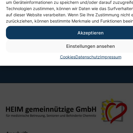
um Geräteinformationen zu speichern und/oder darauf zuzugreif
Kathrin Rorig
Technologien zustimmen, können wir Daten wie das Surfverhalten
Ressortleiterin
auf dieser Website verarbeiten. Wenn Sie Ihre Zustimmung nicht e
Inklusion & Teilhabe | Frühförderung &
zurückziehen, können bestimmte Merkmale und Funktionen beein
Therapie
Akzeptieren
0176 122745-13
Einstellungen ansehen
E-Mail senden
Cookies
Datenschutz
Impressum