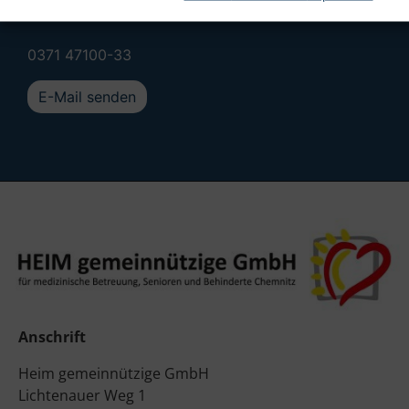
Personal u. Organisation
0371 47100-33
E-Mail senden
Anschrift
Heim gemeinnützige GmbH
Lichtenauer Weg 1