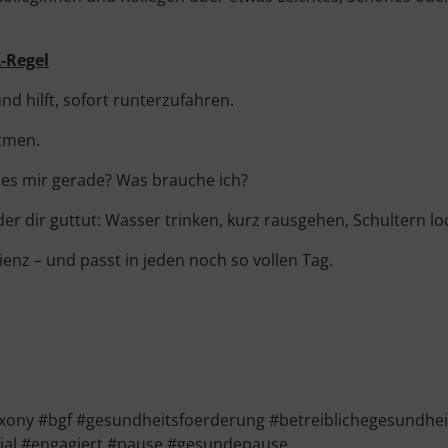
A-Regel
d hilft, sofort runterzufahren.
atmen.
es mir gerade? Was brauche ich?
 der dir guttut: Wasser trinken, kurz rausgehen, Schultern lo
ienz – und passt in jeden noch so vollen Tag.
ony #bgf #gesundheitsfoerderung #betreiblichegesundhe
al #engagiert #pause #gesundepause