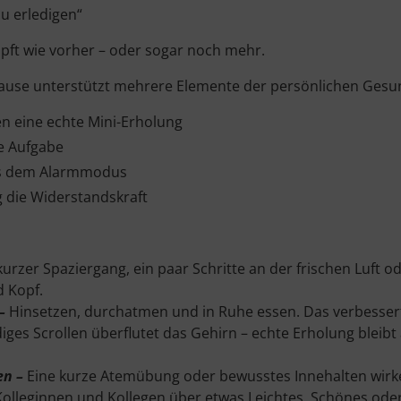
u erledigen“
pft wie vorher – oder sogar noch mehr.
ause unterstützt mehrere Elemente der persönlichen Gesun
 eine echte Mini-Erholung
te Aufgabe
aus dem Alarmmodus
g die Widerstandskraft
kurzer Spaziergang, ein paar Schritte an der frischen Luft 
d Kopf.
 –
Hinsetzen, durchatmen und in Ruhe essen. Das verbesser
iges Scrollen überflutet das Gehirn – echte Erholung bleib
en –
Eine kurze Atemübung oder bewusstes Innehalten wirke
Kolleginnen und Kollegen über etwas Leichtes, Schönes ode