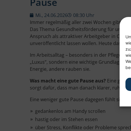
Pause
Mi., 24.06.2026
08:30 Uhr
Immer regelmäßig aller zwei Wochen gibt es h
Das Thema Gesundheitsförderung für unsere M
Anspruch als attraktiver Arbeitgeber in Chem
Um
unveröffentlicht lassen wollen. Heute das T
wi
zu
Im Arbeitsalltag – besonders in der Pflege –
wi
We
„Luxus“, sondern eine wichtige Grundlage fü
be
Energie, andere rauben sie.
Was macht eine gute Pause aus?
Eine gute 
sorgt dafür, dass man danach klarer, ruhiger
Eine weniger gute Pause dagegen fühlt sich of
gedankenlos am Handy scrollen
hastig oder im Stehen essen
über Stress, Konflikte oder Probleme spre