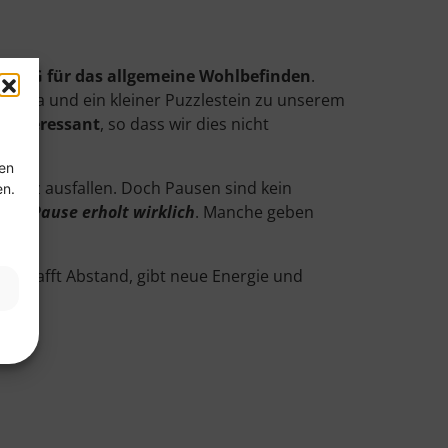
g BFG für das allgemeine Wohlbefinden
.
Thema und ein kleiner Puzzlestein zu unserem
n interessant
, so dass wir dies nicht
ten
 ganz ausfallen. Doch Pausen sind kein
en.
jede Pause erholt wirklich
. Manche geben
ie schafft Abstand, gibt neue Energie und