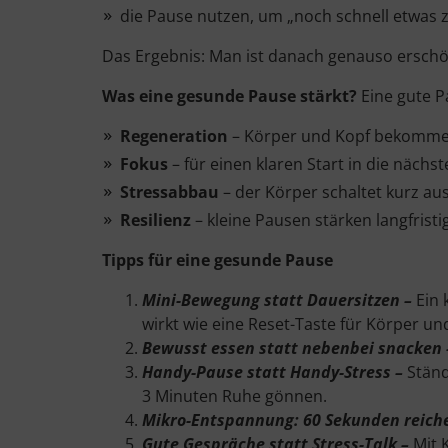
die Pause nutzen, um „noch schnell etwas z
Das Ergebnis: Man ist danach genauso erschö
Was eine gesunde Pause stärkt?
Eine gute P
Regeneration
– Körper und Kopf bekommen
Fokus
– für einen klaren Start in die nächs
Stressabbau
– der Körper schaltet kurz 
Resilienz
– kleine Pausen stärken langfristi
Tipps für eine gesunde Pause
Mini-Bewegung statt Dauersitzen –
Ein 
wirkt wie eine Reset-Taste für Körper un
Bewusst essen statt nebenbei snacken
Handy-Pause statt Handy-Stress –
Ständ
3 Minuten Ruhe gönnen.
Mikro-Entspannung: 60 Sekunden reich
Gute Gespräche statt Stress-Talk –
Mit 