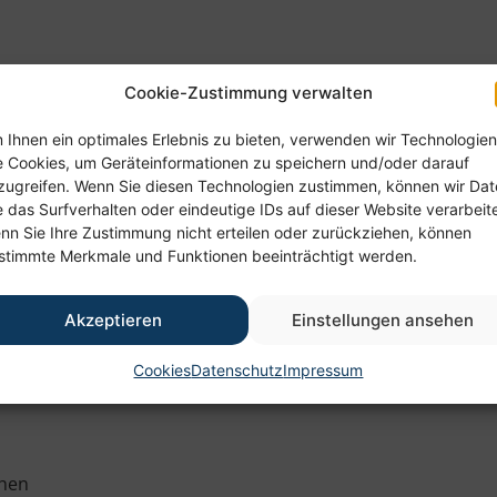
ier die
Tipps unserer betrieblichen Gesundheitsförderun
Cookie-Zustimmung verwalten
itarbeitenden ist für uns als Unternehmen ein wichtiges 
nitz und der Region.
Vieles davon ist jedoch auch für jede
 Ihnen ein optimales Erlebnis zu bieten, verwenden wir Technologien
hema: Gesunde Pause
e Cookies, um Geräteinformationen zu speichern und/oder darauf
zugreifen. Wenn Sie diesen Technologien zustimmen, können wir Da
 kann es schnell passieren, dass Pausen zu kurz kommen oder
e das Surfverhalten oder eindeutige IDs auf dieser Website verarbeit
nn Sie Ihre Zustimmung nicht erteilen oder zurückziehen, können
r Gesundheit, Konzentration und Wohlbefinden. Und:
Nicht 
stimmte Merkmale und Funktionen beeinträchtigt werden.
Pause hilft, körperlich und mental kurz herunterzufahren. S
Akzeptieren
Einstellungen ansehen
 und konzentrierter weiterarbeiten kann.
Cookies
Datenschutz
Impressum
t so an:
chen