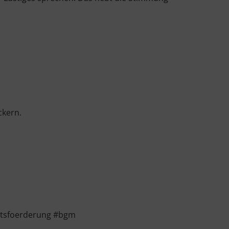
ckern.
itsfoerderung #bgm