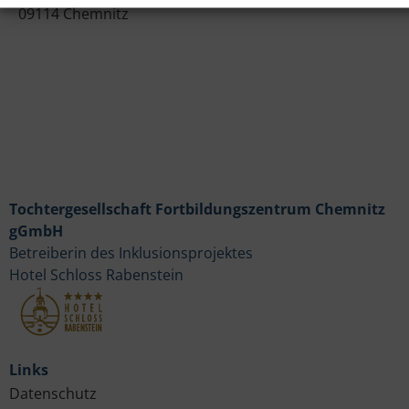
09114 Chemnitz
Tochtergesellschaft Fortbildungszentrum Chemnitz
gGmbH
Betreiberin des Inklusionsprojektes
Hotel Schloss Rabenstein
Links
Datenschutz