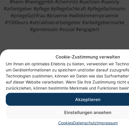
#heim #heimggmbh #chemnitz #sachsen #saxony
#arbeitgeber #pflege #pflegefachkraft #pflegefachmann
#prlegefachfrau #praemie #willokmmenspraemie
#1500euro #attraktiverarbeitgeber #arbeitgebermarke
#gemeinsam #sozial #engagiert
Cookie-Zustimmung verwalten
Um Ihnen ein optimales Erlebnis zu bieten, verwenden wir Techno
um Geräteinformationen zu speichern und/oder darauf zuzugreif
Technologien zustimmen, können wir Daten wie das Surfverhalten
auf dieser Website verarbeiten. Wenn Sie Ihre Zustimmung nicht e
zurückziehen, können bestimmte Merkmale und Funktionen beein
Akzeptieren
Anschrift
Einstellungen ansehen
Heim gemeinnützige GmbH
Cookies
Datenschutz
Impressum
Lichtenauer Weg 1