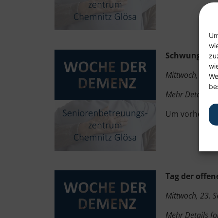
Um
wi
Schwungvolle
zu
wi
Mittwoch, 23. 
We
be
Mehr Details fo
Um vorherige
Tag der offen
Mittwoch, 23. 
Mehr Details fo