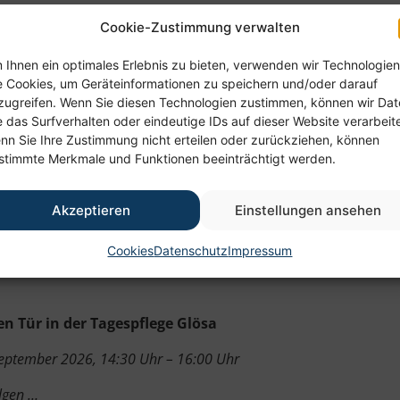
Cookie-Zustimmung verwalten
 Ihnen ein optimales Erlebnis zu bieten, verwenden wir Technologien
e Cookies, um Geräteinformationen zu speichern und/oder darauf
 Erinnerung, Sitztanz mit Diana
zugreifen. Wenn Sie diesen Technologien zustimmen, können wir Da
e das Surfverhalten oder eindeutige IDs auf dieser Website verarbeit
September 2026, 09:00 Uhr – 11:00 Uhr
nn Sie Ihre Zustimmung nicht erteilen oder zurückziehen, können
stimmte Merkmale und Funktionen beeinträchtigt werden.
lgen …
 Anmeldung wird gebeten.
Akzeptieren
Einstellungen ansehen
Cookies
Datenschutz
Impressum
en Tür in der Tagespflege Glösa
September 2026, 14:30 Uhr – 16:00 Uhr
lgen …