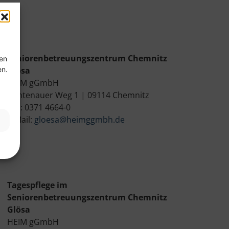
Seniorenbetreuungszentrum Chemnitz
ten
en.
Glösa
HEIM gGmbH
Lichtenauer Weg 1 | 09114 Chemnitz
Tel.: 0371 4664-0
E-Mail:
gloesa@heimggmbh.de
Tagespflege im
Seniorenbetreuungszentrum Chemnitz
Glösa
HEIM gGmbH