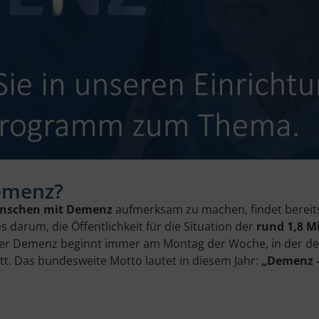
Demenz?
nschen mit Demenz
aufmerksam zu machen, findet bereits
 darum, die Öffentlichkeit für die Situation der
rund 1,8 M
 der Demenz beginnt immer am Montag der Woche, in der de
att. Das bundesweite Motto lautet in diesem Jahr:
„Demenz – 