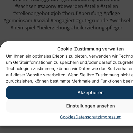
#sachsen #saxony #bewerben #stelle #stellen
#stellenangebot #job #beruf #berufung #pflege
#gemeinsam #sozial #engagiert #gutegruende #wechsel
#heimspiel #heilerziehung #heilerziehungspfleger
Cookie-Zustimmung verwalten
Um Ihnen ein optimales Erlebnis zu bieten, verwenden wir Techno
um Geräteinformationen zu speichern und/oder darauf zuzugreif
Technologien zustimmen, können wir Daten wie das Surfverhalten
auf dieser Website verarbeiten. Wenn Sie Ihre Zustimmung nicht e
zurückziehen, können bestimmte Merkmale und Funktionen beein
Akzeptieren
Anschrift
Einstellungen ansehen
Heim gemeinnützige GmbH
Lichtenauer Weg 1
Cookies
Datenschutz
Impressum
09114 Chemnitz