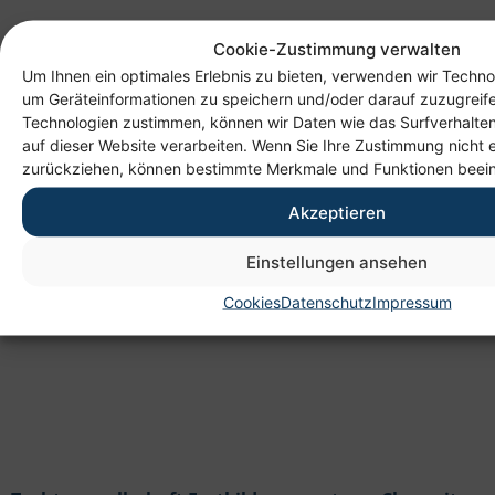
Cookie-Zustimmung verwalten
Um Ihnen ein optimales Erlebnis zu bieten, verwenden wir Techno
um Geräteinformationen zu speichern und/oder darauf zuzugreif
Technologien zustimmen, können wir Daten wie das Surfverhalten
auf dieser Website verarbeiten. Wenn Sie Ihre Zustimmung nicht e
Anschrift
zurückziehen, können bestimmte Merkmale und Funktionen beein
Heim gemeinnützige GmbH
Akzeptieren
Lichtenauer Weg 1
Einstellungen ansehen
09114 Chemnitz
Cookies
Datenschutz
Impressum