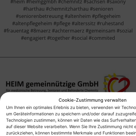
#heim #heimggmbh #chemnitz #sachsen #saxony
#harthau #chemnitzharthau #senioren
#seniorenbetreuung #altenheim #pflegeheim
#altenpflegeheim #pflege #alterssitz #ruhestand
#frauentag #8maerz #achtermaerz #gemeinsam #sozial
#engagiert #together #social #commited
Cookie-Zustimmung verwalten
Um Ihnen ein optimales Erlebnis zu bieten, verwenden wir Techno
Anschrift
um Geräteinformationen zu speichern und/oder darauf zuzugreif
Technologien zustimmen, können wir Daten wie das Surfverhalten
Heim gemeinnützige GmbH
auf dieser Website verarbeiten. Wenn Sie Ihre Zustimmung nicht e
Lichtenauer Weg 1
zurückziehen, können bestimmte Merkmale und Funktionen beein
09114 Chemnitz