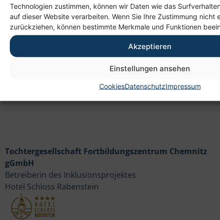
Anschrift
Technologien zustimmen, können wir Daten wie das Surfverhalten
auf dieser Website verarbeiten. Wenn Sie Ihre Zustimmung nicht e
Heim gemeinnützige GmbH
zurückziehen, können bestimmte Merkmale und Funktionen beein
Lichtenauer Weg 1
09114 Chemnitz
Akzeptieren
Einstellungen ansehen
Cookies
Datenschutz
Impressum
Tochtergesellschaft Fortbildungszentrum Chemnitz
gGmbH
Betreiberin des Inklusionsprojektes
Hotel Schloss Rabenstein