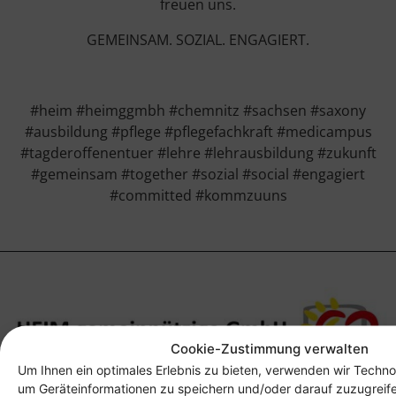
freuen uns.
GEMEINSAM. SOZIAL. ENGAGIERT.
#heim #heimggmbh #chemnitz #sachsen #saxony
#ausbildung #pflege #pflegefachkraft #medicampus
#tagderoffenentuer #lehre #lehrausbildung #zukunft
#gemeinsam #together #sozial #social #engagiert
#committed #kommzuuns
Cookie-Zustimmung verwalten
Um Ihnen ein optimales Erlebnis zu bieten, verwenden wir Techno
um Geräteinformationen zu speichern und/oder darauf zuzugreif