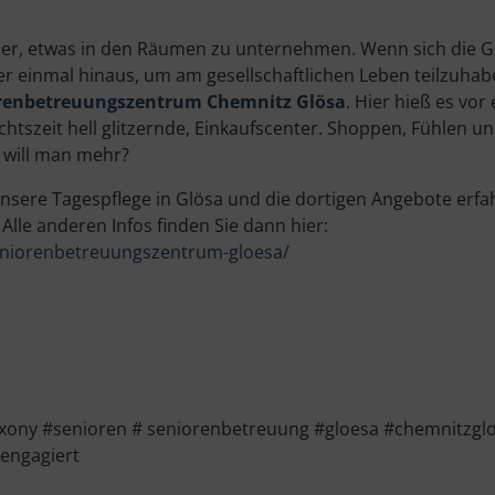
mer, etwas in den Räumen zu unternehmen. Wenn sich die Ge
er einmal hinaus, um am gesellschaftlichen Leben teilzuhabe
orenbetreuungszentrum Chemnitz Glösa
. Hier hieß es vor
htszeit hell glitzernde, Einkaufscenter. Shoppen, Fühlen u
 will man mehr?
sere Tagespflege in Glösa und die dortigen Angebote erfah
lle anderen Infos finden Sie dann hier:
eniorenbetreuungszentrum-gloesa/
ny #senioren # seniorenbetreuung #gloesa #chemnitzgloe
engagiert