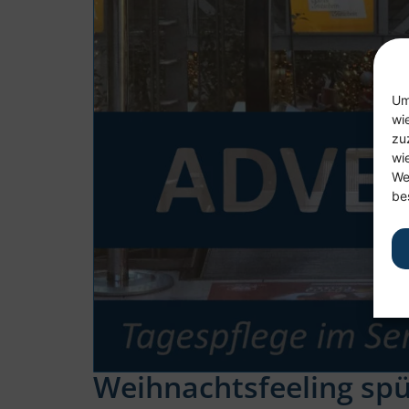
Um
wi
zu
wi
We
be
Weihnachtsfeeling spü