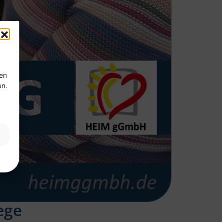
ten
en.
ege