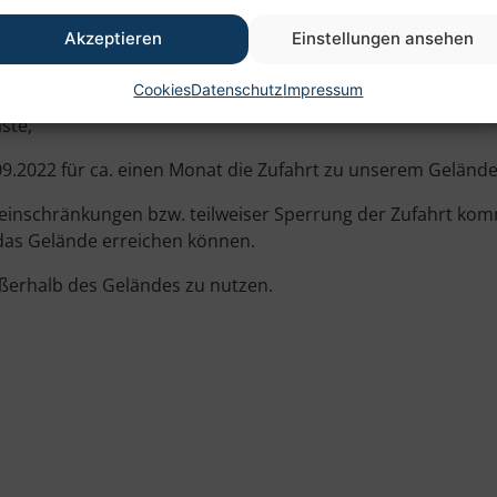
ng
Akzeptieren
Einstellungen ansehen
Cookies
Datenschutz
Impressum
ste,
09.2022 für ca. einen Monat die Zufahrt zu unserem Gelände
nschränkungen bzw. teilweiser Sperrung der Zufahrt komm
 das Gelände erreichen können.
ußerhalb des Geländes zu nutzen.