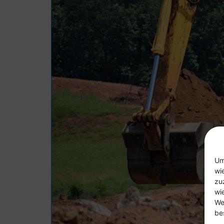
Um
wi
zu
wi
We
be