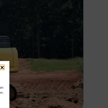
ten
en.