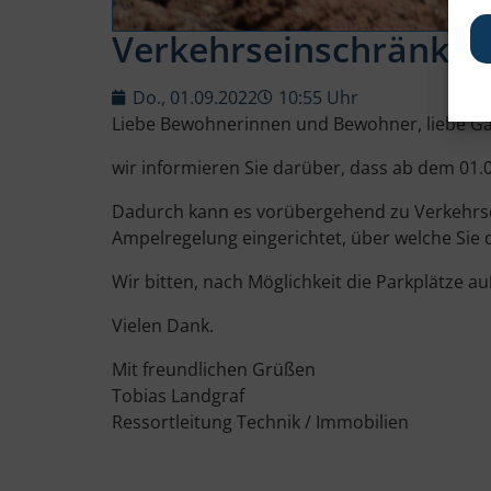
Verkehrseinschränku
Do., 01.09.2022
10:55 Uhr
Liebe Bewohnerinnen und Bewohner, liebe Gä
wir informieren Sie darüber, dass ab dem 01.
Dadurch kann es vorübergehend zu Verkehrsei
Ampelregelung eingerichtet, über welche Sie
Wir bitten, nach Möglichkeit die Parkplätze a
Vielen Dank.
Mit freundlichen Grüßen
Tobias Landgraf
Ressortleitung Technik / Immobilien