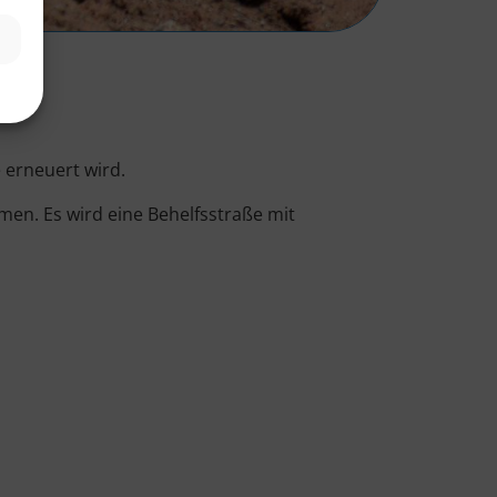
 erneuert wird.
en. Es wird eine Behelfsstraße mit