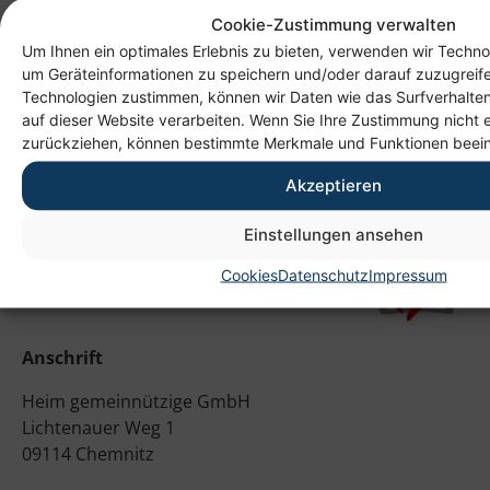
#bufd
#bufdi
#freiwilligendienst
#bundesfreiwillige
Cookie-Zustimmung verwalten
#socialvoluntaryyear
#weilgutestunguttut
#pflege
Um Ihnen ein optimales Erlebnis zu bieten, verwenden wir Techno
#betreeung
#care
#appplication
#bewerbung
um Geräteinformationen zu speichern und/oder darauf zuzugreif
#gemeinsam
#sozial
#engagiert
#together
#social
Technologien zustimmen, können wir Daten wie das Surfverhalten
#commited
auf dieser Website verarbeiten. Wenn Sie Ihre Zustimmung nicht e
zurückziehen, können bestimmte Merkmale und Funktionen beein
Akzeptieren
Einstellungen ansehen
Cookies
Datenschutz
Impressum
Anschrift
Heim gemeinnützige GmbH
Lichtenauer Weg 1
09114 Chemnitz