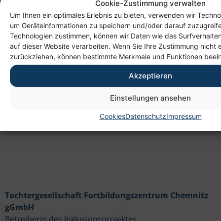
Cookie-Zustimmung verwalten
Um Ihnen ein optimales Erlebnis zu bieten, verwenden wir Techno
um Geräteinformationen zu speichern und/oder darauf zuzugreif
Technologien zustimmen, können wir Daten wie das Surfverhalten
Anschrift
auf dieser Website verarbeiten. Wenn Sie Ihre Zustimmung nicht e
zurückziehen, können bestimmte Merkmale und Funktionen beein
Heim gemeinnützige GmbH
Akzeptieren
Lichtenauer Weg 1
09114 Chemnitz
Einstellungen ansehen
Cookies
Datenschutz
Impressum
Tochtergesellschaft Fortbildungszentrum Chemnitz
gGmbH
Betreiberin des Inklusionsprojektes