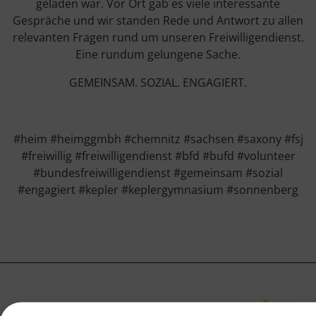
geladen war. Vor Ort gab es viele interessante
Gespräche und wir standen Rede und Antwort zu allen
relevanten Fragen rund um unseren Freiwilligendienst.
Eine rundum gelungene Sache.
GEMEINSAM. SOZIAL. ENGAGIERT.
#heim #heimggmbh #chemnitz #sachsen #saxony #fsj
#freiwillig #freiwilligendienst #bfd #bufd #volunteer
#bundesfreiwilligendienst #gemeinsam #sozial
#engagiert #kepler #keplergymnasium #sonnenberg