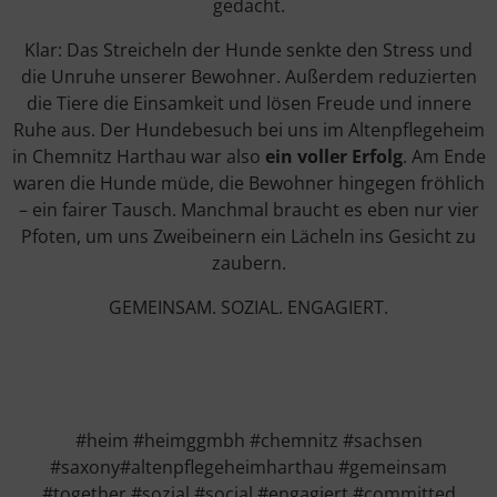
gedacht.
Klar: Das Streicheln der Hunde senkte den Stress und
die Unruhe unserer Bewohner. Außerdem reduzierten
die Tiere die Einsamkeit und lösen Freude und innere
Ruhe aus. Der Hundebesuch bei uns im Altenpflegeheim
in Chemnitz Harthau war also
ein voller Erfolg
. Am Ende
waren die Hunde müde, die Bewohner hingegen fröhlich
– ein fairer Tausch. Manchmal braucht es eben nur vier
Pfoten, um uns Zweibeinern ein Lächeln ins Gesicht zu
zaubern.
GEMEINSAM. SOZIAL. ENGAGIERT.
#heim #heimggmbh #chemnitz #sachsen
#saxony#altenpflegeheimharthau #gemeinsam
#together #sozial #social #engagiert #committed