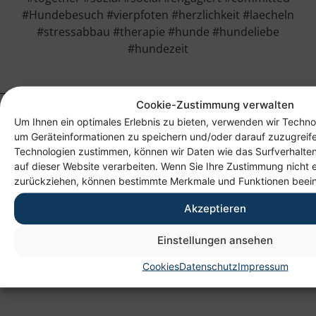
#Hundebesuch #vierpfoten #herzlichkeit #laecheln
#stressabbau #therapie #hunde #hundeliebe
#hundezeit
Cookie-Zustimmung verwalten
Um Ihnen ein optimales Erlebnis zu bieten, verwenden wir Techno
um Geräteinformationen zu speichern und/oder darauf zuzugreif
Technologien zustimmen, können wir Daten wie das Surfverhalten
auf dieser Website verarbeiten. Wenn Sie Ihre Zustimmung nicht e
zurückziehen, können bestimmte Merkmale und Funktionen beein
Akzeptieren
Anschrift
Einstellungen ansehen
Heim gemeinnützige GmbH
Lichtenauer Weg 1
Cookies
Datenschutz
Impressum
09114 Chemnitz