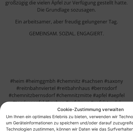
großzügig die vielen Äpfel zur Verfügung gestellt hatte.
Die Grundlage sozusagen.
Ein arbeitsamer, aber freudig gelungener Tag.
GEMEINSAM. SOZIAL. ENGAGIERT.
#heim #heimggmbh #chemnitz #sachsen #saxony
#reitnbahnviertel #reitbahnhaus #bernsdorf
#chemnitzbernsdorf #chemnitzmitte #apfel #aepfel
#tagderaepfel #kochen #apfelmus #apfelstrudel
#kuechenarbeit #tagesgestaltung #tagesstruktur
Cookie-Zustimmung verwalten
#ostern #gemeinsam #sozial #engagiert
Um Ihnen ein optimales Erlebnis zu bieten, verwenden wir Techno
um Geräteinformationen zu speichern und/oder darauf zuzugreif
Technologien zustimmen, können wir Daten wie das Surfverhalten