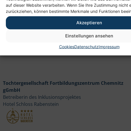
auf dieser Website verarbeiten. Wenn Sie Ihre Zustimmung nicht e
Heim gemeinnützige GmbH
zurückziehen, können bestimmte Merkmale und Funktionen beein
Lichtenauer Weg 1
09114 Chemnitz
Akzeptieren
Einstellungen ansehen
Cookies
Datenschutz
Impressum
Tochtergesellschaft Fortbildungszentrum Chemnitz
gGmbH
Betreiberin des Inklusionsprojektes
Hotel Schloss Rabenstein