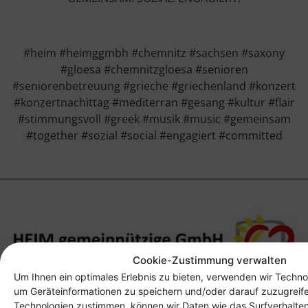
#heim #heimggmbh #chemnitz #sachsen #saxony
#gloesa #chemnitzgloesa #senioren
#seniorenbetreuung #grieche #griechenland #konzert
#konzertnachittag #mediterran #gesang #kultur #flair
#stimmungsvoll #greek #musik #music #gemeinsam
#together #sozial #social #engagiert #committed
Cookie-Zustimmung verwalten
Um Ihnen ein optimales Erlebnis zu bieten, verwenden wir Techno
um Geräteinformationen zu speichern und/oder darauf zuzugreif
Anschrift
Technologien zustimmen, können wir Daten wie das Surfverhalten