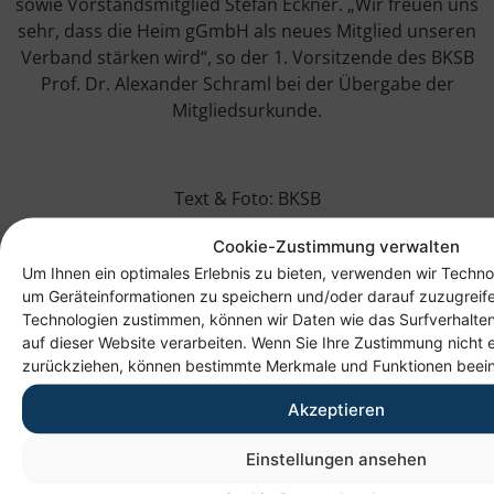
sowie Vorstandsmitglied Stefan Eckner. „Wir freuen uns
sehr, dass die Heim gGmbH als neues Mitglied unseren
Verband stärken wird“, so der 1. Vorsitzende des BKSB
Prof. Dr. Alexander Schraml bei der Übergabe der
Mitgliedsurkunde.
Text & Foto: BKSB
Cookie-Zustimmung verwalten
Um Ihnen ein optimales Erlebnis zu bieten, verwenden wir Techno
um Geräteinformationen zu speichern und/oder darauf zuzugreif
Technologien zustimmen, können wir Daten wie das Surfverhalten
auf dieser Website verarbeiten. Wenn Sie Ihre Zustimmung nicht e
zurückziehen, können bestimmte Merkmale und Funktionen beein
Akzeptieren
Anschrift
Einstellungen ansehen