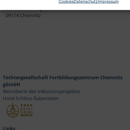
Heim gemeinnützige GmbH
Cookies
Datenschutz
Impressum
Lichtenauer Weg 1
09114 Chemnitz
Tochtergesellschaft Fortbildungszentrum Chemnitz
gGmbH
Betreiberin des Inklusionsprojektes
Hotel Schloss Rabenstein
Links