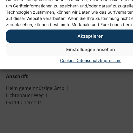
#aprrentices #jugendliche #youths #carrerguidance
um Geräteinformationen zu speichern und/oder darauf zuzugreif
#offeneunternehmen
Technologien zustimmen, können wir Daten wie das Surfverhalten
auf dieser Website verarbeiten. Wenn Sie Ihre Zustimmung nicht e
zurückziehen, können bestimmte Merkmale und Funktionen beein
Akzeptieren
Einstellungen ansehen
Cookies
Datenschutz
Impressum
Anschrift
Heim gemeinnützige GmbH
Lichtenauer Weg 1
09114 Chemnitz