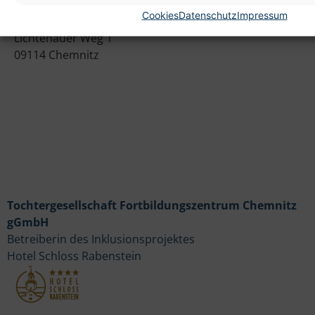
Cookies
Datenschutz
Impressum
Heim gemeinnützige GmbH
Lichtenauer Weg 1
09114 Chemnitz
Tochtergesellschaft Fortbildungszentrum Chemnitz
gGmbH
Betreiberin des Inklusionsprojektes
Hotel Schloss Rabenstein