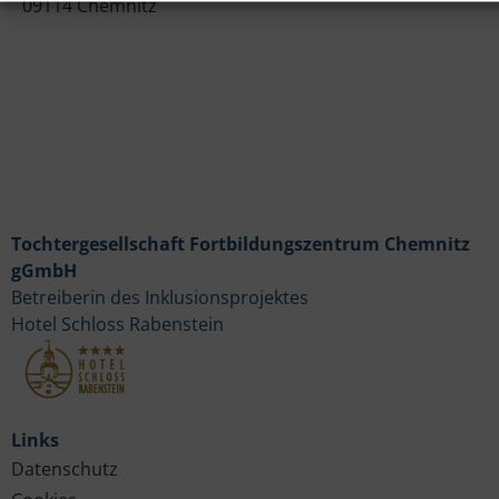
09114 Chemnitz
Tochtergesellschaft Fortbildungszentrum Chemnitz
gGmbH
Betreiberin des Inklusionsprojektes
Hotel Schloss Rabenstein
Links
Datenschutz