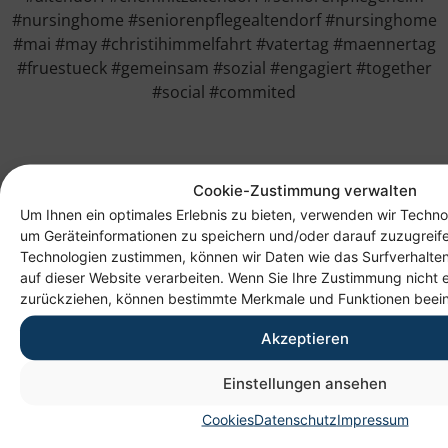
#nursinghome #seniorenpflegealtendorf #nursinghome
#mai #may #christihimmelfahrt #vatertag #maennertag
#fruestueck #gemeinsam #sozial #engagiert #together
#social #commited
Cookie-Zustimmung verwalten
Um Ihnen ein optimales Erlebnis zu bieten, verwenden wir Techno
um Geräteinformationen zu speichern und/oder darauf zuzugreif
Technologien zustimmen, können wir Daten wie das Surfverhalten
auf dieser Website verarbeiten. Wenn Sie Ihre Zustimmung nicht e
zurückziehen, können bestimmte Merkmale und Funktionen beein
Akzeptieren
Anschrift
Einstellungen ansehen
Heim gemeinnützige GmbH
Cookies
Datenschutz
Impressum
Lichtenauer Weg 1