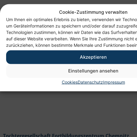
Cookie-Zustimmung verwalten
Um Ihnen ein optimales Erlebnis zu bieten, verwenden wir Techno
um Geräteinformationen zu speichern und/oder darauf zuzugreif
Technologien zustimmen, können wir Daten wie das Surfverhalten
auf dieser Website verarbeiten. Wenn Sie Ihre Zustimmung nicht e
Anschrift
zurückziehen, können bestimmte Merkmale und Funktionen beein
Heim gemeinnützige GmbH
Akzeptieren
Lichtenauer Weg 1
09114 Chemnitz
Einstellungen ansehen
Cookies
Datenschutz
Impressum
Tochtergesellschaft Fortbildungszentrum Chemnitz