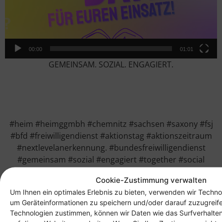
00:00
01:01
GEMEINSAM. SOZIAL. ENGAGIERT.
#heim #heimggmbh #chemnitz #sachsen #saxony #fsj
#bfd #freiwilligendienst #aktionstag #aktionszeitraum
#nextlevelanerkennung. #bundesfreiwilligendienst
#gemeinsam #sozial #engagiert #together #social
#committed #volunteer
Cookie-Zustimmung verwalten
Um Ihnen ein optimales Erlebnis zu bieten, verwenden wir Techno
um Geräteinformationen zu speichern und/oder darauf zuzugreif
Technologien zustimmen, können wir Daten wie das Surfverhalten