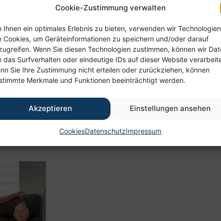
Cookie-Zustimmung verwalten
 Ihnen ein optimales Erlebnis zu bieten, verwenden wir Technologien
e Cookies, um Geräteinformationen zu speichern und/oder darauf
au freuten sich im neuen Jahr über ein ausgiebiges Buffet.
zugreifen. Wenn Sie diesen Technologien zustimmen, können wir Da
e das Surfverhalten oder eindeutige IDs auf dieser Website verarbeit
nn Sie Ihre Zustimmung nicht erteilen oder zurückziehen, können
stimmte Merkmale und Funktionen beeinträchtigt werden.
eren Wellnesstag. Egal ob Gurkenmaske, Handmassage oder
r Eierlikör nicht fehlen.
Akzeptieren
Einstellungen ansehen
an alle engagiert mitwirkenden Mitarbeiter*innen.
Cookies
Datenschutz
Impressum