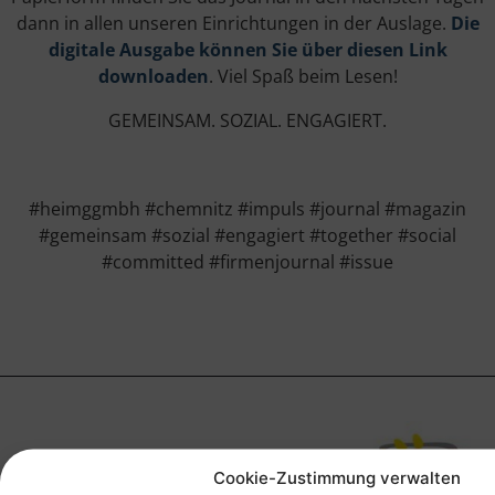
dann in allen unseren Einrichtungen in der Auslage.
Die
digitale Ausgabe können Sie über diesen Link
downloaden
. Viel Spaß beim Lesen!
GEMEINSAM. SOZIAL. ENGAGIERT.
#heimggmbh #chemnitz #impuls #journal #magazin
#gemeinsam #sozial #engagiert #together #social
#committed #firmenjournal #issue
Cookie-Zustimmung verwalten