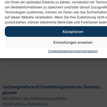
Um Ihnen ein optimales Erlebnis zu bieten, verwenden wir Techno
um Geräteinformationen zu speichern und/oder darauf zuzugreif
Technologien zustimmen, können wir Daten wie das Surfverhalten
Anschrift
auf dieser Website verarbeiten. Wenn Sie Ihre Zustimmung nicht e
zurückziehen, können bestimmte Merkmale und Funktionen beein
Heim gemeinnützige GmbH
Lichtenauer Weg 1
Akzeptieren
09114 Chemnitz
Einstellungen ansehen
Cookies
Datenschutz
Impressum
Tochtergesellschaft Fortbildungszentrum Chemnitz
gGmbH
Betreiberin des Inklusionsprojektes
Hotel Schloss Rabenstein