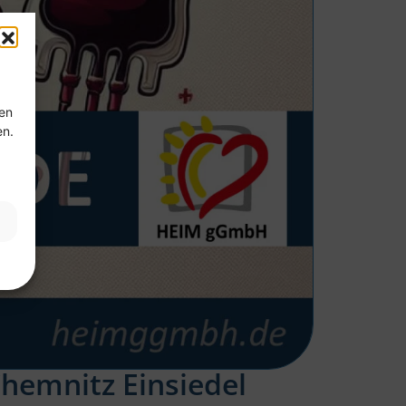
ten
en.
hemnitz Einsiedel