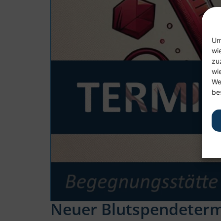
Um
wi
zu
wi
We
be
Neuer Blutspendetermi