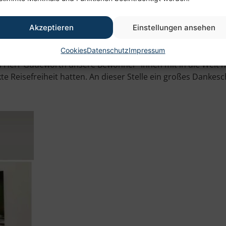
st.
Akzeptieren
Einstellungen ansehen
ische Tempel, in denen man nur zu bestimmten Uhrzeiten 
freuten sich unsere Gäste sehr.
Cookies
Datenschutz
Impressum
Herr Gudeworth unsere Bewohner*innen mit in die Welt hina
e Reisefreiheit hatten. An dieser Stelle ein großes Dankes