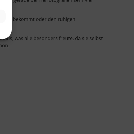
zutritt bekommt oder den ruhigen
us, was alle besonders freute, da sie selbst
chön.