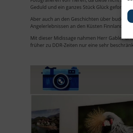
Geduld und ein ganzes Stück Glück gefordert i
Aber auch an den Geschichten über buddhist
Angelerlebnissen an den Küsten Finnlands, er
Mit dieser Midissage nahmen Herr Gabler und 
früher zu DDR-Zeiten nur eine sehr beschränkt