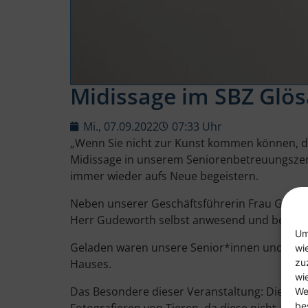
Midissage im SBZ Glös
Mi., 07.09.2022
07:33 Uhr
„Wenn Sie nicht zur Kunst kommen können, da
Midissage in unserem Seniorenbetreuungszentru
immer wieder aufs Neue begeistern.
Neben unserer Geschäftsführerin Frau Gernh
Herr Gudeworth selbst anwesend und berichte
Um
Geladen waren unsere Senior*innen und Mita
wi
Hauses.
zu
wi
Das Besondere dieser Veranstaltung: Die Gäste
We
be
Fotografieren von Tieren, da diese nicht auf