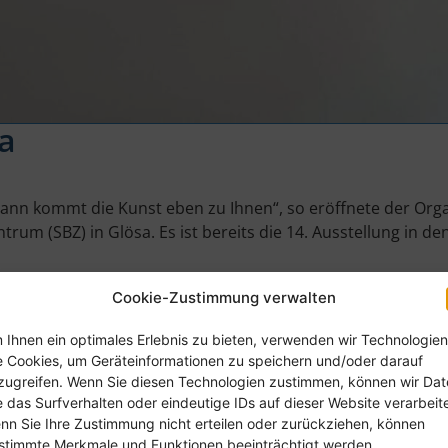
a
nn kommt die Kunst eben zu Ihnen“, so eröffnete der Orga
m (SBZ) in Glösa. Es ist bereits die 14. Ausstellung in den
ardt sowie unserem Einrichtungsleiter Herrn Dombrowski,
Cookie-Zustimmung verwalten
te aus erster Hand über seine Reisen in ferne Länder.
 Ihnen ein optimales Erlebnis zu bieten, verwenden wir Technologien
rbeiter*innen aus Glösa. Für die musikalische Umrahmung 
e Cookies, um Geräteinformationen zu speichern und/oder darauf
zugreifen. Wenn Sie diesen Technologien zustimmen, können wir Da
e das Surfverhalten oder eindeutige IDs auf dieser Website verarbeit
 konnten direkt ihre Fragen an den Künstler stellen. So int
nn Sie Ihre Zustimmung nicht erteilen oder zurückziehen, können
stimmte Merkmale und Funktionen beeinträchtigt werden.
 Kommandos oder Anweisungen hören. Der Fotograf betonte, d