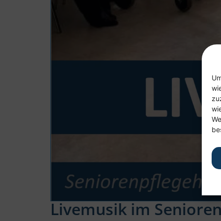
Um
wi
zu
wi
We
be
Livemusik im Seniore