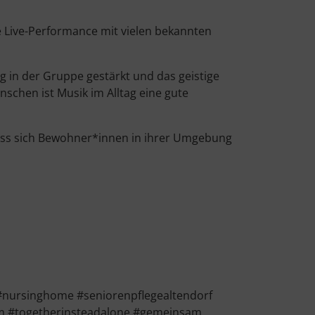
e Live-Performance mit vielen bekannten
in der Gruppe gestärkt und das geistige
schen ist Musik im Alltag eine gute
dass sich Bewohner*innen in ihrer Umgebung
#nursinghome #seniorenpflegealtendorf
sam #togetherinsteadalone #gemeinsam