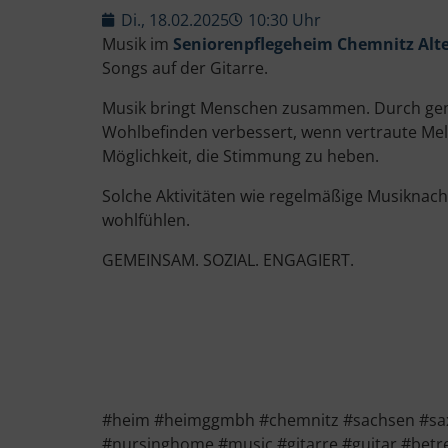
Di., 18.02.2025
10:30 Uhr
Musik im
Seniorenpflegeheim Chemnitz Alt
Songs auf der Gitarre.
Musik bringt Menschen zusammen. Durch geme
Wohlbefinden verbessert, wenn vertraute Melo
Möglichkeit, die Stimmung zu heben.
Solche Aktivitäten wie regelmäßige Musiknach
wohlfühlen.
GEMEINSAM. SOZIAL. ENGAGIERT.
#heim #heimggmbh #chemnitz #sachsen #saxo
#nursinghome #music #gitarre #guitar #betr