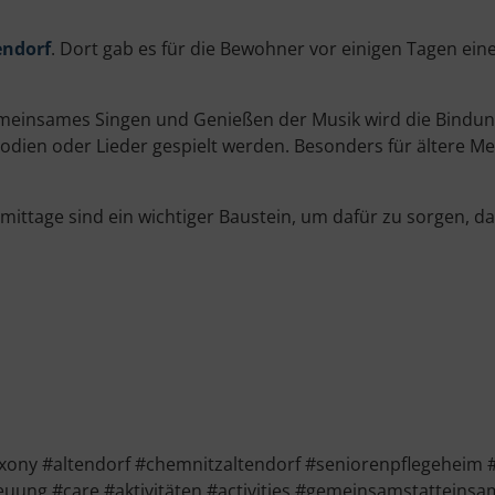
endorf
. Dort gab es für die Bewohner vor einigen Tagen ein
insames Singen und Genießen der Musik wird die Bindung 
dien oder Lieder gespielt werden. Besonders für ältere Men
mittage sind ein wichtiger Baustein, um dafür zu sorgen, 
ny #altendorf #chemnitzaltendorf #seniorenpflegeheim 
euung #care #aktivitäten #activities #gemeinsamstattein