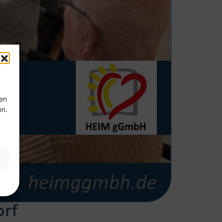
ten
en.
orf