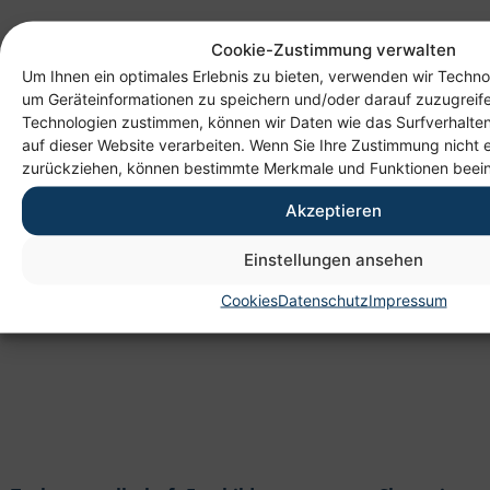
Cookie-Zustimmung verwalten
Um Ihnen ein optimales Erlebnis zu bieten, verwenden wir Techno
um Geräteinformationen zu speichern und/oder darauf zuzugreif
Technologien zustimmen, können wir Daten wie das Surfverhalten
auf dieser Website verarbeiten. Wenn Sie Ihre Zustimmung nicht e
Anschrift
zurückziehen, können bestimmte Merkmale und Funktionen beein
Heim gemeinnützige GmbH
Akzeptieren
Lichtenauer Weg 1
Einstellungen ansehen
09114 Chemnitz
Cookies
Datenschutz
Impressum