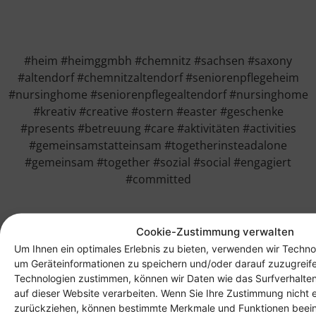
#heim #heimggmbh #chemnitz #sachsen #saxony
#altendorf #chemnitzaltendorf #seniorenpflegeheim
#nursinghome #seniorenpflegealtendorf #nursinghome
#kreativ #creative #ostern #easter #geschenke
#presents #betreuung #care #aktivitäten #activities
#gemeinsamstatteinsam #togetherinsteadalone
#gemeinsam #together #sozial #social #engagiert
#committed
Cookie-Zustimmung verwalten
Um Ihnen ein optimales Erlebnis zu bieten, verwenden wir Techno
um Geräteinformationen zu speichern und/oder darauf zuzugreif
Technologien zustimmen, können wir Daten wie das Surfverhalten
auf dieser Website verarbeiten. Wenn Sie Ihre Zustimmung nicht e
zurückziehen, können bestimmte Merkmale und Funktionen beein