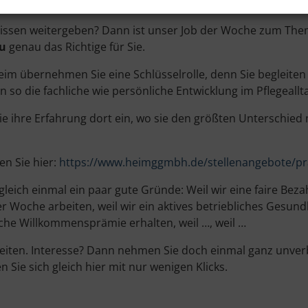
 Wissen weitergeben? Dann ist unser Job der Woche zum Th
au
genau das Richtige für Sie.
heim übernehmen Sie eine Schlüsselrolle, denn Sie begleit
 so die fachliche wie persönliche Entwicklung im Pflegeallt
ie ihre Erfahrung dort ein, wo sie den größten Unterschie
en Sie hier:
https://www.heimggmbh.de/stellenangebote/pr
ch einmal ein paar gute Gründe: Weil wir eine faire Bezah
r Woche arbeiten, weil wir ein aktives betriebliches Gesu
che Willkommensprämie erhalten, weil …, weil …
rbeiten. Interesse? Dann nehmen Sie doch einmal ganz unver
Sie sich gleich hier mit nur wenigen Klicks.