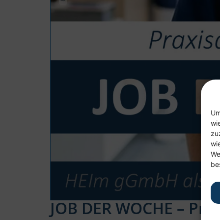
Um
wi
zu
wi
We
be
JOB DER WOCHE – Praxi