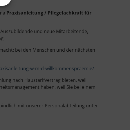
ema
Praxisan­leitung / Pflegefachkraft für
en Auszubildende und neue Mitarbeitende,
ag.
d macht: bei den Menschen und der nächsten
axisanleitung-w-m-d-willkommenspraemie/
lung nach Haustarifvertrag bieten, weil
ndheitsmanagement haben, weil Sie bei einem
bindlich mit unserer Personalabteilung unter