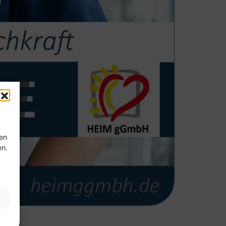
ten
en.