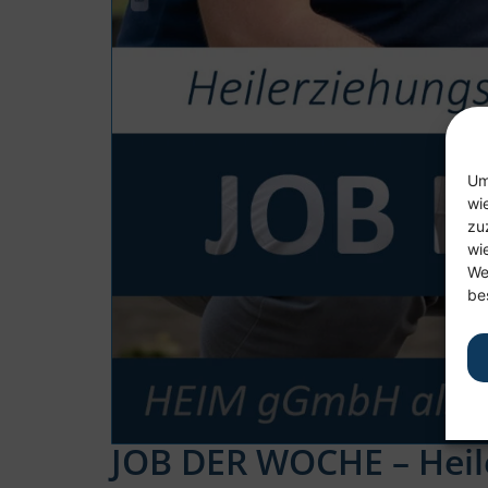
Um
wi
zu
wi
We
be
JOB DER WOCHE – Heil­