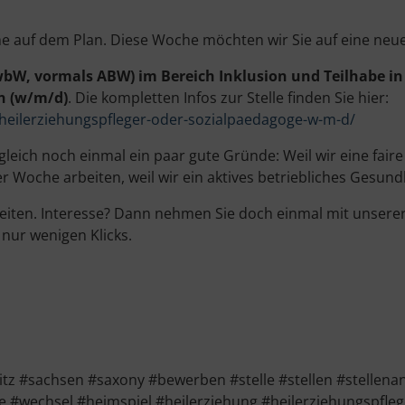
he auf dem Plan. Diese Woche möchten wir Sie auf eine neu
bW, vormals ABW) im Bereich Inklusion und Teilhabe in
n (w/m/d)
. Die kompletten Infos zur Stelle finden Sie hier:
eilerziehungspfleger-oder-sozialpaedagoge-w-m-d/
ch noch einmal ein paar gute Gründe: Weil wir eine faire 
r Woche arbeiten, weil wir ein aktives betriebliches Gesund
arbeiten. Interesse? Dann nehmen Sie doch einmal mit unse
 nur wenigen Klicks.
#sachsen #saxony #bewerben #stelle #stellen #stellenan
 #wechsel #heimspiel #heilerziehung #heilerziehungspfle