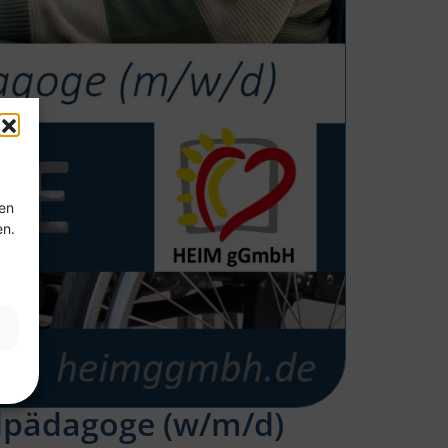
ten
en.
l­pädagoge (w/m/d)