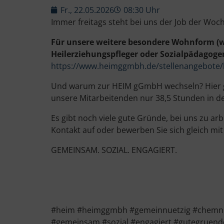
Fr., 22.05.2026
08:30 Uhr
Immer freitags steht bei uns der Job der Woc
Für unsere weitere besondere Wohnform (w
Heilerziehungspfleger oder Sozialpädagoge
https://www.heimggmbh.de/stellenangebote/h
Und warum zur HEIM gGmbH wechseln? Hier glei
unsere Mitarbeitenden nur 38,5 Stunden in de
Es gibt noch viele gute Gründe, bei uns zu 
Kontakt auf oder bewerben Sie sich gleich mit
GEMEINSAM. SOZIAL. ENGAGIERT.
#heim #heimggmbh #gemeinnuetzig #chemnitz 
#gemeinsam #sozial #engagiert #gutegruende