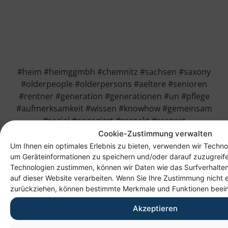
#heim #heimggmbh #chemnitz #sachsen #saxony
#olderpeople #olderpersons #aeltere #senioren
#rentner #generation #generationen #un #pflege
#aufmerksamkeit #wissen #knowhow #gemeinsam
#sozial #engagiert #respekt #respect
Cookie-Zustimmung verwalten
Um Ihnen ein optimales Erlebnis zu bieten, verwenden wir Techno
um Geräteinformationen zu speichern und/oder darauf zuzugreif
Technologien zustimmen, können wir Daten wie das Surfverhalten
auf dieser Website verarbeiten. Wenn Sie Ihre Zustimmung nicht e
zurückziehen, können bestimmte Merkmale und Funktionen beein
Akzeptieren