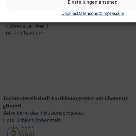
Einstellungen ansehen
Anschrift
Cookies
Datenschutz
Impressum
Heim gemeinnützige GmbH
Lichtenauer Weg 1
09114 Chemnitz
Tochtergesellschaft Fortbildungszentrum Chemnitz
gGmbH
Betreiberin des Inklusionsprojektes
Hotel Schloss Rabenstein