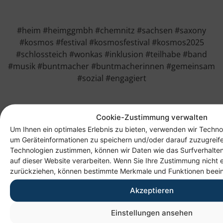
#heim #heimggmbh #chemnitz #sachsen #saxony
#kosmos #festival #kosmosfestival #kosmos2025
#schlossteich #wonkas #inklusion #teilhabe #band
#musik #buntmacher #buntmacherinnen #gemeinsam
#sozial #engagiert
Cookie-Zustimmung verwalten
Um Ihnen ein optimales Erlebnis zu bieten, verwenden wir Techno
um Geräteinformationen zu speichern und/oder darauf zuzugreif
Technologien zustimmen, können wir Daten wie das Surfverhalten
auf dieser Website verarbeiten. Wenn Sie Ihre Zustimmung nicht e
zurückziehen, können bestimmte Merkmale und Funktionen beein
Akzeptieren
Einstellungen ansehen
Anschrift