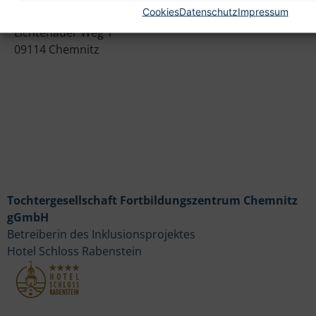
Cookies
Datenschutz
Impressum
Heim gemeinnützige GmbH
Lichtenauer Weg 1
09114 Chemnitz
Tochtergesellschaft Fortbildungszentrum Chemnitz
gGmbH
Betreiberin des Inklusionsprojektes
Hotel Schloss Rabenstein