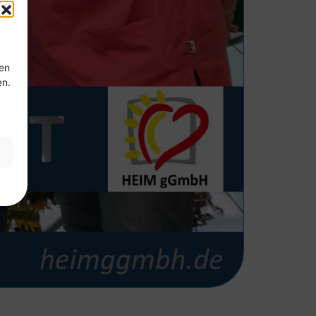
ten
en.