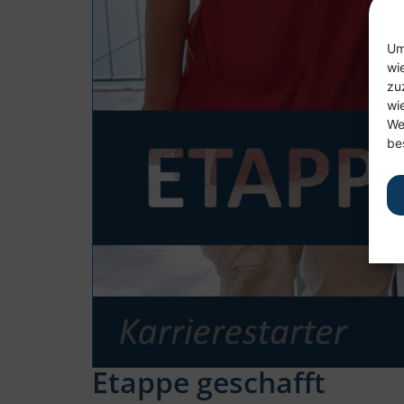
Um
wi
zu
wi
We
be
Etappe geschafft