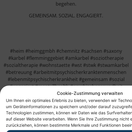
begehen.
GEMEINSAM. SOZIAL. ENGAGIERT.
#heim #heimggmbh #chemnitz #sachsen #saxony
#karbel #flemminggebiet #amkarbel #soziotherapie
#sozialtherapie #wohnstaette #wst #stwk #stwamkarbel
#betreuung #arbeitmitpsychischerkranktenmenschen
#lebenmitpsychischerkrankheit #gemeinsam #sozial
#engagiert #mentallhealth #psychischegesundheit
#himmelfahrt #bollerwagen
Cookie-Zustimmung verwalten
Um Ihnen ein optimales Erlebnis zu bieten, verwenden wir Techno
um Geräteinformationen zu speichern und/oder darauf zuzugreif
Technologien zustimmen, können wir Daten wie das Surfverhalten
auf dieser Website verarbeiten. Wenn Sie Ihre Zustimmung nicht e
zurückziehen, können bestimmte Merkmale und Funktionen beein