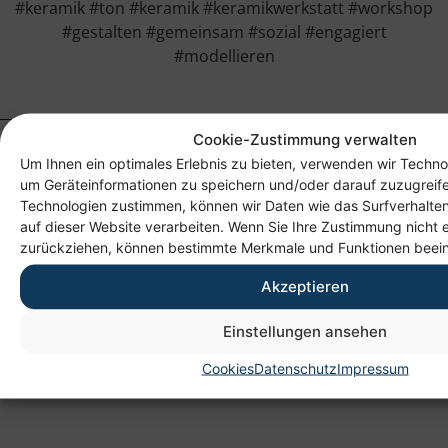
#keramik #ton #keramik #keramikwerkstatt #workshop
#gestalten #gemeinsam #sozial #engagiert
#modellieren
Cookie-Zustimmung verwalten
Um Ihnen ein optimales Erlebnis zu bieten, verwenden wir Techno
um Geräteinformationen zu speichern und/oder darauf zuzugreif
Technologien zustimmen, können wir Daten wie das Surfverhalten
auf dieser Website verarbeiten. Wenn Sie Ihre Zustimmung nicht e
zurückziehen, können bestimmte Merkmale und Funktionen beein
Akzeptieren
Anschrift
Heim gemeinnützige GmbH
Einstellungen ansehen
Lichtenauer Weg 1
Cookies
Datenschutz
Impressum
09114 Chemnitz