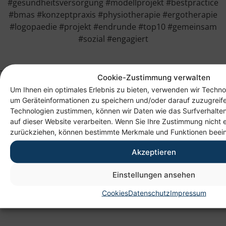
#gesundheitsversorgung #modellprojekt #bestpractice
#bmas #konzeptpraxis #physiotherapie #ergotherapie
#logopaedie #projekt #endrunde #top10 #gemeinsam
#sozial #engagiert
Cookie-Zustimmung verwalten
Um Ihnen ein optimales Erlebnis zu bieten, verwenden wir Techno
um Geräteinformationen zu speichern und/oder darauf zuzugreif
Technologien zustimmen, können wir Daten wie das Surfverhalten
auf dieser Website verarbeiten. Wenn Sie Ihre Zustimmung nicht e
zurückziehen, können bestimmte Merkmale und Funktionen beein
Akzeptieren
Anschrift
Einstellungen ansehen
Heim gemeinnützige GmbH
Lichtenauer Weg 1
Cookies
Datenschutz
Impressum
09114 Chemnitz