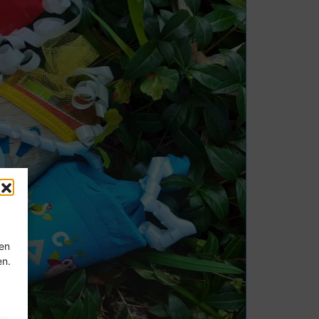
ten
en.