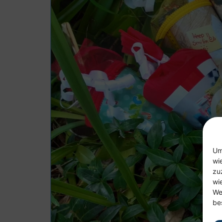
Um
wi
zu
wi
We
be