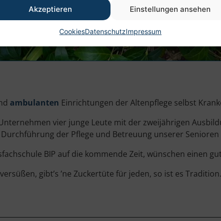
Akzeptieren
Einstellungen ansehen
Cookies
Datenschutz
Impressum
nd
ambulanten
Einrichtungen der Altenpflege selbst Krank
nternehmen vier junge Leute mit der zweijährigen Ausbildu
er Durchführung der Pflege und Betreuung unserer Senioren
achschule BIP auf die kommende Zeit, wünschen einen guten
süßen, gibt’s ’ne Zuckertüte für jeden, so ist es Tradition