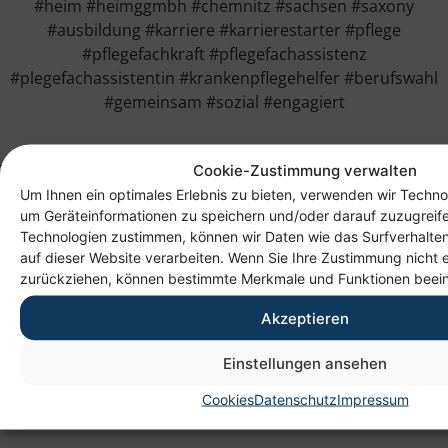
#heim #heimggmbh #chemnitz #sachsen #saxony
#ausbildung #karriere #karrierestarter #pflege
#pflegefachkraft #pflegefachassistenz
#plegefachassistentin #krankenpflegehelfer #berufswahl
#gemeinsam #sozial #engagiert
Cookie-Zustimmung verwalten
Um Ihnen ein optimales Erlebnis zu bieten, verwenden wir Techno
um Geräteinformationen zu speichern und/oder darauf zuzugreif
Technologien zustimmen, können wir Daten wie das Surfverhalten
auf dieser Website verarbeiten. Wenn Sie Ihre Zustimmung nicht e
zurückziehen, können bestimmte Merkmale und Funktionen beein
Akzeptieren
Anschrift
Einstellungen ansehen
Heim gemeinnützige GmbH
Lichtenauer Weg 1
Cookies
Datenschutz
Impressum
09114 Chemnitz