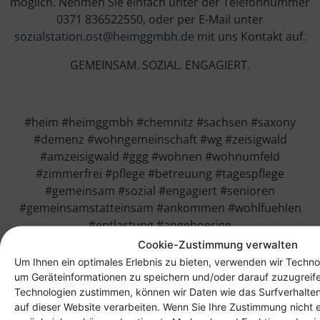
möglich. Nehmen Sie einfach unter der Telefonnummer
0371 836522550, oder per E-Mail unter
sozialstation.ost@heimggmbh.de
mit uns Kontakt auf.
GEMEINSAM. SOZIAL. ENGAGIERT.
#heim #heimggmbh #chemnitz #sachsen #saxony
#demenz #wohngemeinschaft #wg #zeisigwald
#amzeisigwald #ggg #wohnen #wohnumfeld
#zimmerfrei #pflege #betreuung #tagespflege
#gemeinsam #sozial #engagiert #senioren
#gemeinsamstatteinsam #ankommen #wohlfuehlen
#entlastung #angehoerige
Cookie-Zustimmung verwalten
Um Ihnen ein optimales Erlebnis zu bieten, verwenden wir Techno
um Geräteinformationen zu speichern und/oder darauf zuzugreif
Technologien zustimmen, können wir Daten wie das Surfverhalten
auf dieser Website verarbeiten. Wenn Sie Ihre Zustimmung nicht e