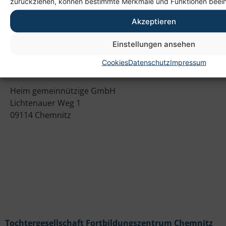
zurückziehen, können bestimmte Merkmale und Funktionen beein
Akzeptieren
Einstellungen ansehen
Cookies
Datenschutz
Impressum
Anschrift
Heim gemeinnützige GmbH
Lichtenauer Weg 1
09114 Chemnitz
Tochtergesellschaft Fortbildungszentrum Chemnitz