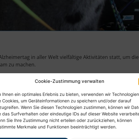
heimertag in aller Welt vielfältige Aktivitäten statt, um di
sam zu machen.
ag der Woche, in der der Welt-Alzheimertag begangen wi
Cookie-Zustimmung verwalten
unden bleiben
 Ihnen ein optimales Erlebnis zu bieten, verwenden wir Technologien
e Cookies, um Geräteinformationen zu speichern und/oder darauf
Begegnung. Daraus entsteht Verbundenheit.
zugreifen. Wenn Sie diesen Technologien zustimmen, können wir Da
lb tiergestützte Therapie dafür ein guter Ansatz ist.
e das Surfverhalten oder eindeutige IDs auf dieser Website verarbeit
nn Sie Ihre Zustimmung nicht erteilen oder zurückziehen, können
ie bisher Kaninchen, Hunde oder Schafe, größere Tiere zu G
stimmte Merkmale und Funktionen beeinträchtigt werden.
ll betrachtet und gestreichelt worden: