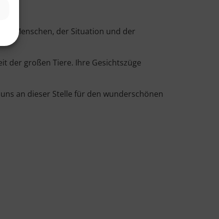
igen Menschen, der Situation und der
t der großen Tiere. Ihre Gesichtszüge
 uns an dieser Stelle für den wunderschönen