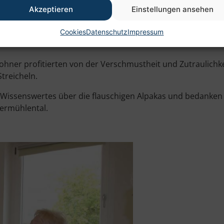
Akzeptieren
Einstellungen ansehen
ausgleichend. Das Alpaka ist in der Lage, sich dem jeweil
Cookies
Datenschutz
Impressum
ner profitierten von der Verschmustheit und Zutraulichkei
treicheln.
 Wissenswertes über die flauschigen Alpakas und bedanken
ermühlental.