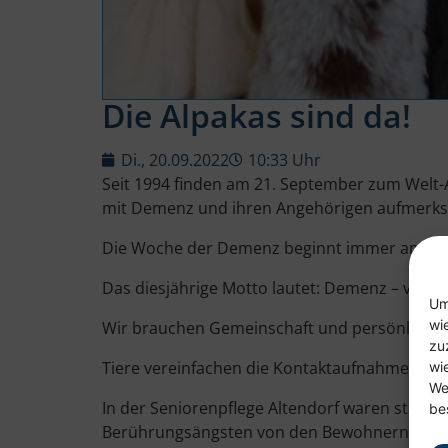
Die Alpakas sind da!
Di., 20.09.2022
10:33 Uhr
Seit 1994 finden am 21. September zum Welt-Alz
mit Demenz und ihren Angehörigen aufmerk
Die Woche der Demenz beginnt immer am Mont
Das diesjährige Motto lautet: Demenz – verb
Um
wi
Wir brauchen Gemeinschaft und persönliche 
zu
Tiere vereinfachen die Kontaktaufnahme, wesha
wi
We
In der Seniorenpflege Altendorf waren statt w
be
Berührungsängsten von den Bewohnern liebevo