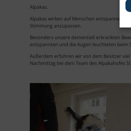
Alpakas.
Alpakas wirken auf Menschen entspannend und 
Stimmung anzupassen.
Besonders unsere dementiell erkrankten Bewoh
entspannten und die Augen leuchteten beim S
Außerdem erfuhren wir von dem Besitzer viel
Nachmittag bei dem Team des Alpakahofes St