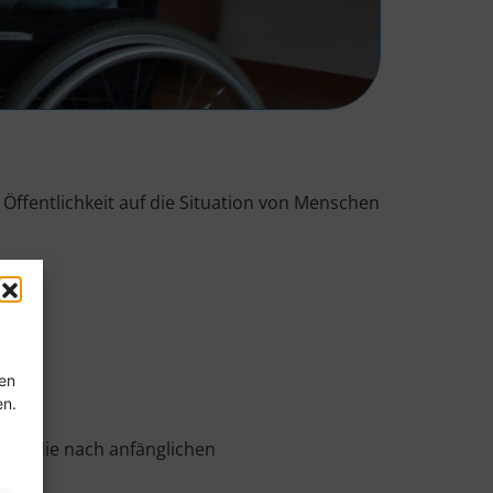
e Öffentlichkeit auf die Situation von Menschen
rd.
ten
en.
ast, die nach anfänglichen